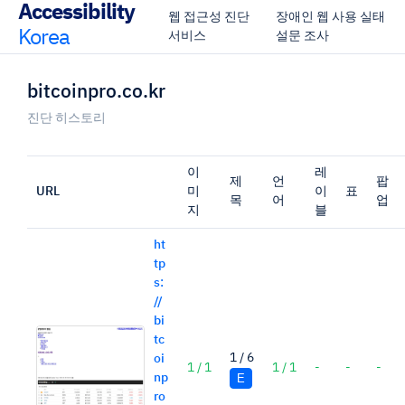
Accessibility
웹 접근성 진단
장애인 웹 사용 실태
Korea
서비스
설문 조사
bitcoinpro.co.kr
진단 히스토리
이
레
제
언
팝
URL
미
이
표
목
어
업
지
블
ht
tp
s:
//
bi
tc
1 / 6
oi
1 / 1
1 / 1
-
-
-
np
E
ro