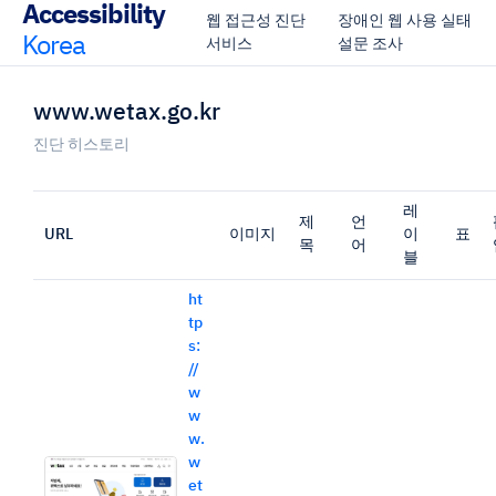
Accessibility
웹 접근성 진단
장애인 웹 사용 실태
Korea
서비스
설문 조사
www.wetax.go.kr
진단 히스토리
레
제
언
URL
이미지
이
표
목
어
블
ht
tp
s:
//
w
w
w.
w
et