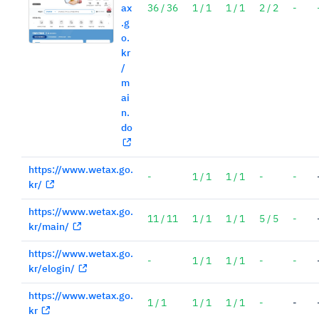
ax
36 / 36
1 / 1
1 / 1
2 / 2
-
.g
o.
kr
/
m
ai
n.
do
https://www.wetax.go.
-
1 / 1
1 / 1
-
-
kr/
https://www.wetax.go.
11 / 11
1 / 1
1 / 1
5 / 5
-
kr/main/
https://www.wetax.go.
-
1 / 1
1 / 1
-
-
kr/elogin/
https://www.wetax.go.
1 / 1
1 / 1
1 / 1
-
-
kr