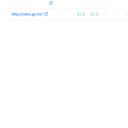
http://neis.go.kr/
-
1 / 1
1 / 1
-
-