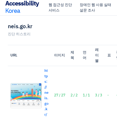
Accessibility
웹 접근성 진단
장애인 웹 사용 실태
Korea
서비스
설문 조사
neis.go.kr
진단 히스토리
레
제
언
URL
이미지
이
표
목
어
블
ht
tp
s:
//
ne
27 / 27
2 / 2
1 / 1
3 / 3
-
is.
go
.k
r/