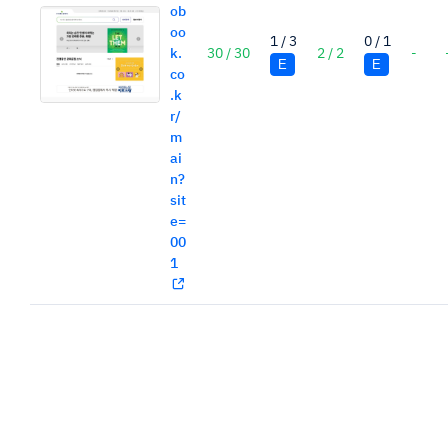
ob
oo
1 / 3
0 / 1
k.
30 / 30
2 / 2
-
E
E
co
.k
r/
m
ai
n?
sit
e=
00
1