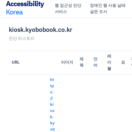
Accessibility
웹 접근성 진단
장애인 웹 사용 실태
Korea
서비스
설문 조사
kiosk.kyobobook.co.kr
진단 히스토리
레
제
언
URL
이미지
이
표
목
어
블
ht
tp
s:
//
ki
os
k.
ky
ob